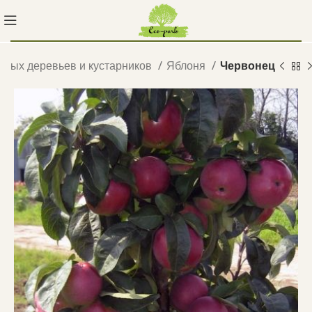
вых деревьев и кустарников
Яблоня
Червонец