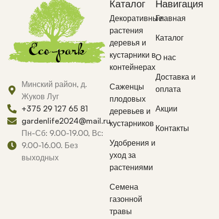
Каталог
Навигация
Декоративные
Главная
растения
Каталог
деревья и
кустарники в
О нас
контейнерах
Доставка и
Минский район, д.
Саженцы
оплата
Жуков Луг
плодовых
Акции
+375 29 127 65 81
деревьев и
gardenlife2024@mail.ru
кустарников
Контакты
Пн-Сб: 9.00-19.00, Вс:
Удобрения и
9.00-16.00. Без
уход за
выходных
растениями
Семена
газонной
травы