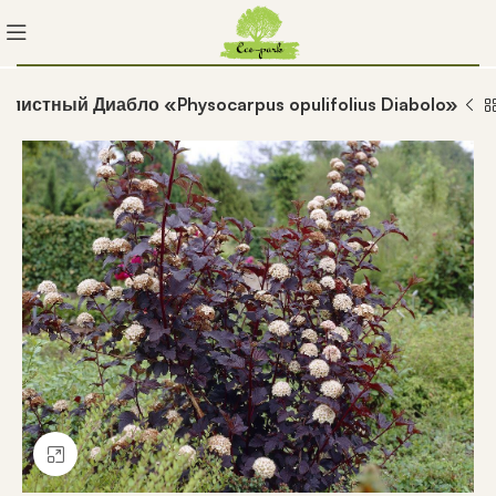
листный Диабло «Physocarpus opulifolius Diabolo»
Нажмите, чтобы увеличить