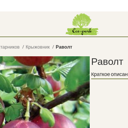
старников
Крыжовник
Раволт
Раволт
Краткое описан