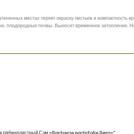
атененных местах теряет окраску листьев и компактность кр
е, плодородные почвы. Выносит временное затопление. Не
ник рябинолистный Сэм «Sorbaria sorbifolia Sem»”