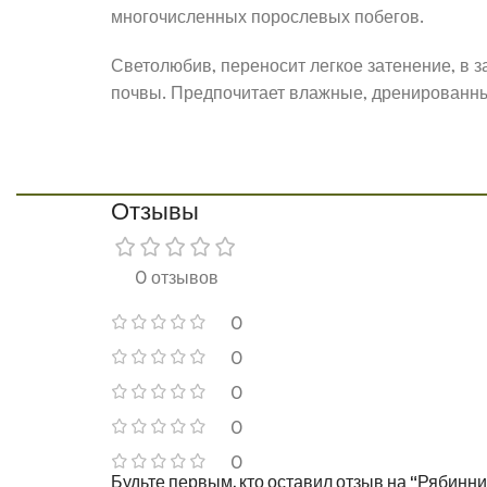
многочисленных порослевых побегов.
Светолюбив, переносит легкое затенение, в з
почвы. Предпочитает влажные, дренированны
Отзывы
0 отзывов
0
0
0
0
0
Будьте первым, кто оставил отзыв на “Рябин