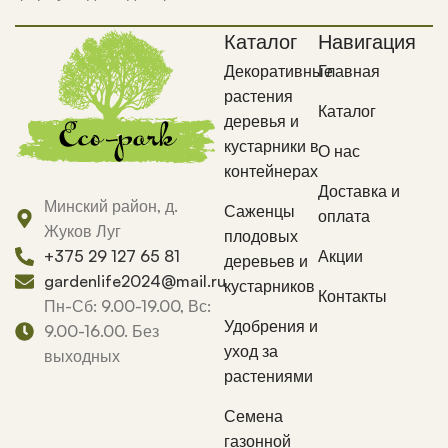
Каталог
Навигация
Декоративные
Главная
растения
Каталог
деревья и
кустарники в
О нас
контейнерах
Доставка и
Минский район, д.
Саженцы
оплата
Жуков Луг
плодовых
Акции
+375 29 127 65 81
деревьев и
gardenlife2024@mail.ru
кустарников
Контакты
Пн-Сб: 9.00-19.00, Вс:
Удобрения и
9.00-16.00. Без
уход за
выходных
растениями
Семена
газонной